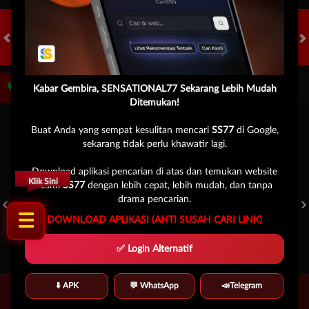
HOT GAMES
SLOTS
LIVE CASINO
OLAHRAGA
CRASH GAME
A
Game Populer
Kabar Gembira, SENSATIONAL77 Sekarang Lebih Mudah
Ditemukan!
Buat Anda yang sempat kesulitan mencari
SS77
di Google,
sekarang tidak perlu khawatir lagi.
Download aplikasi pencarian di atas dan temukan website
Klik Sini
resmi
SS77
dengan lebih cepat, lebih mudah, dan tanpa
GATES OF OLYMPUS POP
BANG GACOR 1000
GOYANG GAIB
drama pencarian.
☰
DOWNLOAD APLIKASI (ANTI SUSAH CARI LINK)
✅ Login Alternatif
MAHJONG WINS 3 – BLACK SCATTER
DJ BOOM BOOM
SUPER ELEMENTS 2
⬇️ APK
💬 WhatsApp
📣Telegram
Beranda
Promosi
Masuk
Hub. Kami
Akun Saya