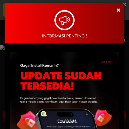
×
SENSATIONAL77 Aplikasi Mobile
×
UNDUH
Jangan tampilkan lagi hari ini
Masuk
Daftar
INFORMASI PENTING !
.00.00 sampai 31-Jul-2027 00.00.00. Selama waktu ini, MarbleX permainan tidak ak
JACKPOT
PLAY
IDR
12,698,547,625