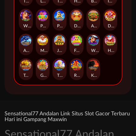
Thunder Lord
LORD OF THE GODS
THE PENGUINS
HAMMER OF THUNDER
BUILDER'S FRENZY
INFECTED ZONE
Wicked Wins: Crystals
PIGGIES WEALTHY ANGELIC
PENGUIN QUEST
Dancing Golden Drums
AZTLAN GEMS3
Devil’s Frenzy
Astro Rift Bonanza
MASTER CHEF FRENZY
JUNGLE ROAR
Farm Fortune Wheel
WICKED RICHES
Holly Jackpot
Treasure Train Deluxe
Golden Train Ⅲ: Black Ore
The Halloween Rascal
RAPID FIRE BLAST
King Kong Treasure
Sensational77 Andalan Link Situs Slot Gacor Terbaru
Hari ini Gampang Maxwin
Sensational77 Andalan