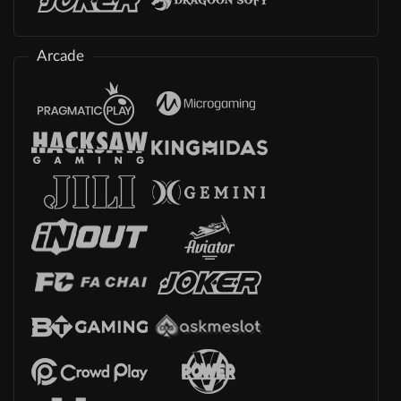
Arcade