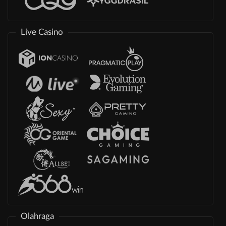
Live Casino
Olahraga