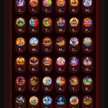
Cocktail City
THE FLAME CITY
Clucky Cash
GOLDEN TRAIN DELUXE
RHINO LEGEND
Magic Bingo Queen
Mystic Panda
Angel vs Devil Ultimate Goal Showdown
Triple Ignite
WICKED FORTUNE
SUPER HEROINE
Phoenix Blaze Link
Triple Supreme Xtreme Treasure
Wild Wolf Xtreme
Gold Rush
Mummy’s Treasure Quest
Cyber Rabbit
Huffin'and Puffin'Jackpot
Phoenix Link - Collection
Buffalo Triple Fury
Bao Zhu Fortune
RICH PIGGIES
The Hallowin Bats
Ore Rush: Cart Collector
BUFFALO LEGEND
Crown of Hades
Dragon's Blaze Link
ANGELVSDEVIL SEA DUEL
THE GREAT FIREFIGHTER
Road to Glory