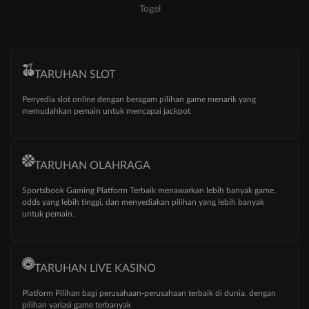
Togel
TARUHAN SLOT
Penyedia slot online dengan beragam pilihan game menarik yang
memudahkan pemain untuk mencapai jackpot
TARUHAN OLAHRAGA
Sportsbook Gaming Platform Terbaik menawarkan lebih banyak game,
odds yang lebih tinggi, dan menyediakan pilihan yang lebih banyak
untuk pemain.
TARUHAN LIVE KASINO
Platform Pilihan bagi perusahaan-perusahaan terbaik di dunia, dengan
pilihan variasi game terbanyak