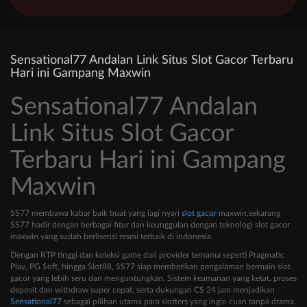
Sensational77 Andalan Link Situs Slot Gacor Terbaru
Hari ini Gampang Maxwin
Sensational77 Andalan
Link Situs Slot Gacor
Terbaru Hari ini Gampang
Maxwin
SS77 membawa kabar baik buat yang lagi nyari
slot gacor
maxwin,sekarang
SS77 hadir dengan berbagai fitur dan keunggulan dengan teknologi slot gacor
maxwin yang sudah berlisensi resmi terbaik di indonesia.
Dengan RTP tinggi dan koleksi game dari provider ternama seperti Pragmatic
Play, PG Soft, hingga Slot88, SS77 siap memberikan pengalaman bermain slot
gacor yang lebih seru dan menguntungkan. Sistem keamanan yang ketat, proses
deposit dan withdraw super cepat, serta dukungan CS 24 jam menjadikan
Sensational77
sebagai pilihan utama para slotters yang ingin cuan tanpa drama.