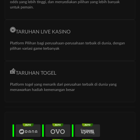
odds yang lebih tinggi, dan menyediakan pilihan yang lebih banyak
untuk pemain.
TARUHAN LIVE KASINO
Platform Pilihan bagi perusahaan-perusahaan terbaik di dunia, dengan
pilihan variasi game terbanyak
TARUHAN TOGEL
Platform togel yang menarik dari perusahan terbaik di dunia yang
menawarkan hadiah kemenangan besar