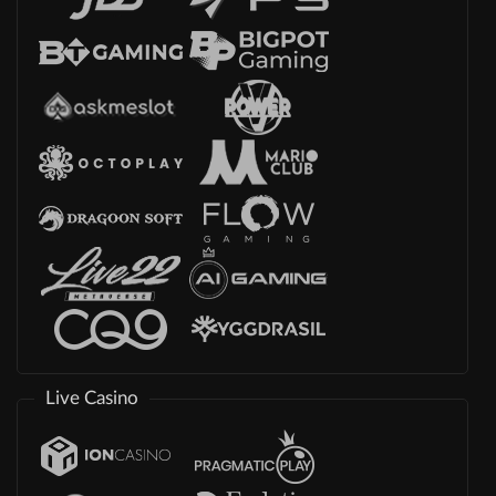
Live Casino