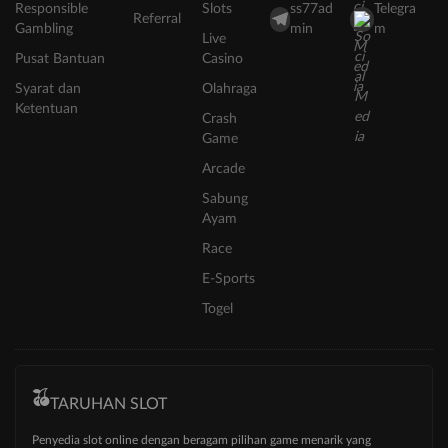
Responsible
Slots
ss77ad
Telegra
Referral
Gambling
min
m
Live
Pusat Bantuan
Casino
Syarat dan
Olahraga
Ketentuan
Crash
Game
Arcade
Sabung
Ayam
Race
E-Sports
Togel
TARUHAN SLOT
Penyedia slot online dengan beragam pilihan game menarik yang