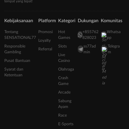
tempat yang tepat!
Kebijaksanaan
Platform
Kategori
Dukungan
Komunitas
Tentang
Promosi
Hot
+855762
Whatsa
SENSATIONAL77
Games
828023
pp
Loyalty
Responsible
Slots
ss77ad
Telegra
Referral
Gambling
min
m
Live
Pusat Bantuan
Casino
Syarat dan
Olahraga
Ketentuan
Crash
Game
Arcade
Sabung
Ayam
Race
E-Sports