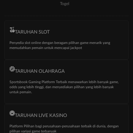
Togel
TARUHAN SLOT
Penyedia slot online dengan beragam pilihan game menarik yang
memudahkan pemain untuk mencapai jackpot
TARUHAN OLAHRAGA
Sportsbook Gaming Platform Terbaik menawarkan lebih banyak game,
odds yang lebih tinggi, dan menyediakan pilihan yang lebih banyak
untuk pemain.
TARUHAN LIVE KASINO
Platform Pilihan bagi perusahaan-perusahaan terbaik di dunia, dengan
pilihan variasi game terbanyak