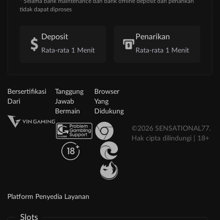
* Selama bank maintenance dan bank offline deposit dan penarikan
tidak dapat diproses
Deposit
Penarikan
Rata-rata 1 Menit
Rata-rata 1 Menit
Bersertifikasi
Tanggung
Browser
Dari
Jawab
Yang
Bermain
Didukung
©2026 SENSATIONAL77.
Hak cipta dilindungi | 18+
Platform Penyedia Layanan
Slots