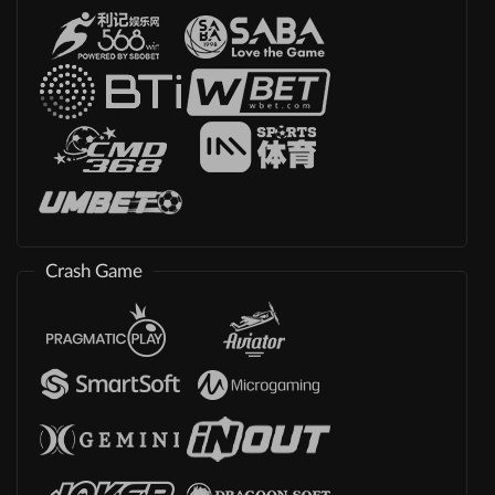
Crash Game